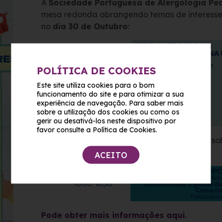
A
Sociedade Portuguesa de Alergologia Ped
mesa redonda abrangendo temas de interesse a
no
dia 30 de Outubro
:
POLÍTICA DE COOKIES
Este site utiliza cookies para o bom
funcionamento do site e para otimizar a sua
experiência de navegação. Para saber mais
sobre a utilização dos cookies ou como os
gerir ou desativá-los neste dispositivo por
favor consulte a Política de Cookies.
Salienta-se de interesse um Mini-Simposium so
de Outubro
:
ACEITO
Pode obter mais informações aqui.