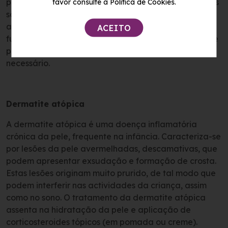
pediátrica os fármacos mais comummente envolvidos
favor consulte a Política de Cookies.
são os antibióticos betalactâmicos (penicilinas) e os
anti-inflamatórios não esteroides. Mais uma vez é
ACEITO
fundamental a confirmação diagnóstica, para que se
possa instituir o tratamento mais adequado quando
necessário.
Dermatite atópica
A dermatite atópica é uma doença inflamatória
crónica da pele, frequente na infância. Caracteriza-se
por lesões da pele avermelhadas, descamativas, que
podem apresentar exsudação e formação de crosta.
Estas lesões originam muito prurido, de tal modo que
podem interferir nas actividades da criança, assim
como no sono. O tratamento da dermatite atópica
assenta na hidratação da pele e aplicação de
corticosteroides tópicos (em pomada ou creme).