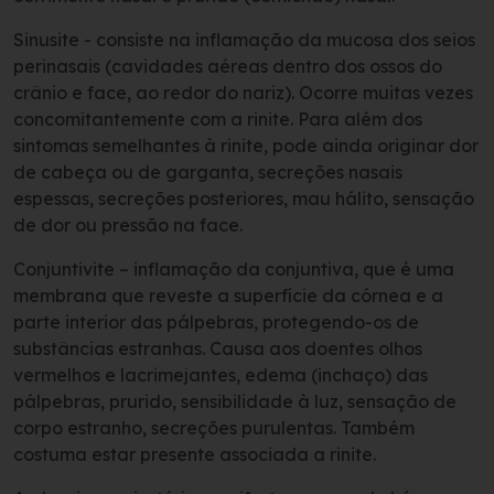
Sinusite - consiste na inflamação da mucosa dos seios
perinasais (cavidades aéreas dentro dos ossos do
crânio e face, ao redor do nariz). Ocorre muitas vezes
concomitantemente com a rinite. Para além dos
sintomas semelhantes à rinite, pode ainda originar dor
de cabeça ou de garganta, secreções nasais
espessas, secreções posteriores, mau hálito, sensação
de dor ou pressão na face.
Conjuntivite – inflamação da conjuntiva, que é uma
membrana que reveste a superfície da córnea e a
parte interior das pálpebras, protegendo-os de
substâncias estranhas. Causa aos doentes olhos
vermelhos e lacrimejantes, edema (inchaço) das
pálpebras, prurido, sensibilidade à luz, sensação de
corpo estranho, secreções purulentas. Também
costuma estar presente associada a rinite.